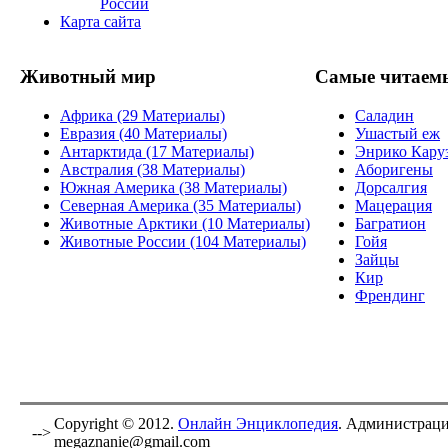
России
Карта сайта
Животный мир
Самые читаем
Африка (29 Материалы)
Саладин
Евразия (40 Материалы)
Ушастый еж
Антарктида (17 Материалы)
Энрико Кару
Австралия (38 Материалы)
Аборигены
Южная Америка (38 Материалы)
Дорсалгия
Северная Америка (35 Материалы)
Мацерация
Животные Арктики (10 Материалы)
Багратион
Животные России (104 Материалы)
Гойя
Зайцы
Кир
Френдинг
Copyright © 2012.
Онлайн Энциклопедия
. Администраци
-->
megaznanie@gmail.com