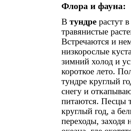
Флора и фауна:
В
тундре
растут в
травянистые раст
Встречаются и нем
низкорослые куст
зимний холод и ус
короткое лето. По
тундре круглый г
снегу и откапыва
питаются. Песцы т
круглый год, а б
переходы, заходя 
океана, где охотя