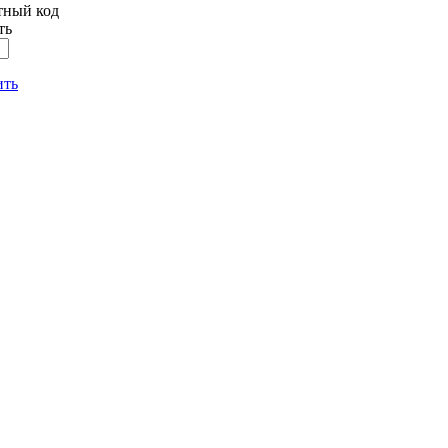
ть
ить