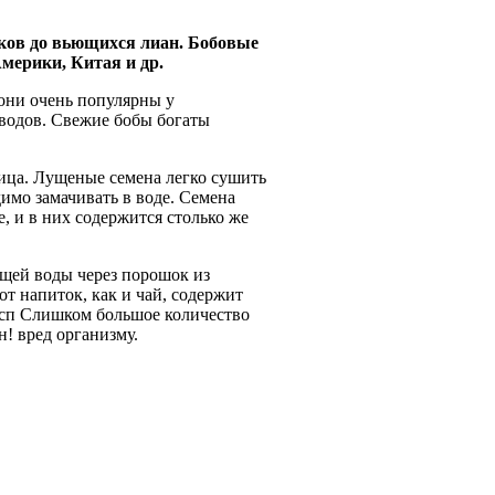
ков до вьющихся лиан. Бобовые
мерики, Китая и др.
 они очень популярны у
еводов. Свежие бобы богаты
вица. Лущеные семена легко сушить
димо замачивать в воде. Семена
, и в них содержится столько же
щей воды через порошок из
т напиток, как и чай, содержит
осп Слишком большое количество
н! вред организму.