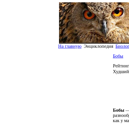
На главную
Энциклопедия
Биоло
Бобы
Рейтинг
Худший
Бобы
— 
разнооб
как у м