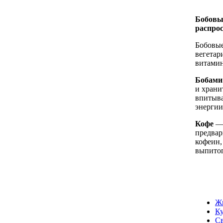
Бобовы
распро
Бобовые
вегетар
витамин
Бобами
и храни
впитыва
энергии
Кофе
— 
предвар
кофеин,
выпитог
Ж
К
С