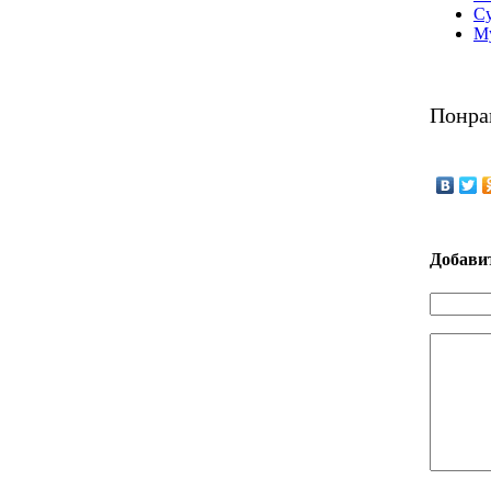
С
М
Понра
Добави