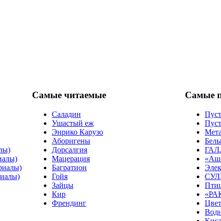
Самые читаемые
Самые 
Саладин
Пуст
Ушастый еж
Пуст
Энрико Карузо
Мет
Аборигены
Белы
лы)
Дорсалгия
ГАЛ
иалы)
Мацерация
«Аш-
риалы)
Багратион
Элек
риалы)
Гойя
СУЛ
Зайцы
Пти
Кир
«РА
Френдинг
Цвет
Водн
Кис