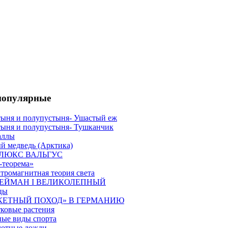
популярные
ыня и полупустыня- Ушастый еж
ыня и полупустыня- Тушканчик
аллы
й медведь (Арктика)
ЛЮКС ВАЛЬГУС
теорема»
тромагнитная теория света
ЕЙМАН I ВЕЛИКОЛЕПНЫЙ
цы
КЕТНЫЙ ПОХОД» В ГЕРМАНИЮ
ковые растения
ые виды спорта
лотные дожди