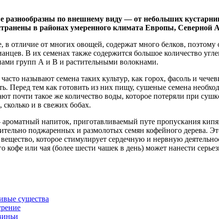
е
разнообразны по внешнему виду — от небольших кустарни
странены в районах умеренного климата Европы, Северной А
, в отличие от многих овощей, содержат много белков, поэтому
ианцев. В их семенах также содержится большое количество угл
ами групп А и В и растительными волокнами.
часто называют семена таких культур, как горох, фасоль и чече
ть. Перед тем как готовить из них пищу, сушеные семена необхо
ют почти такое же количество воды, которое потеряли при сушке
, сколько и в свежих бобах.
ароматный напиток, приготавливаемый путе пропускания кипя
ительно поджаренных и размолотых семян кофейного дерева. Это
 вещество, которое стимулирует сердечную и нервную деятельн
о кофе или чая (более шести чашек в день) может нанести серьез
ивые существа
урение
виньи