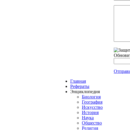
Обнови
Отправ
Главная
Рефераты
Энциклопедия
Биология
География
Искусство
История
Наука
Общество
Религия