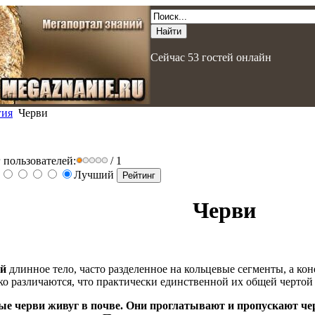
Сейчас 53 гостей онлайн
гия
Черви
 пользователей:
/ 1
Лучший
Черви
ей
длинное тело, часто разделенное на кольцевые сегменты, а ко
ко различаются, что практически единственной их общей чертой 
ые
черви
живуг в почве. Они проглатывают и пропускают чер