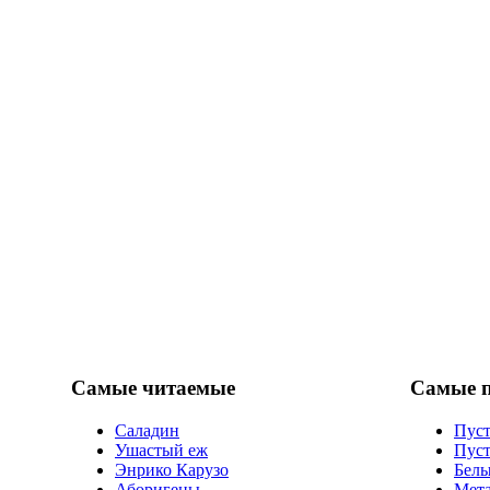
Самые читаемые
Самые 
Саладин
Пуст
Ушастый еж
Пуст
Энрико Карузо
Белы
Аборигены
Мет