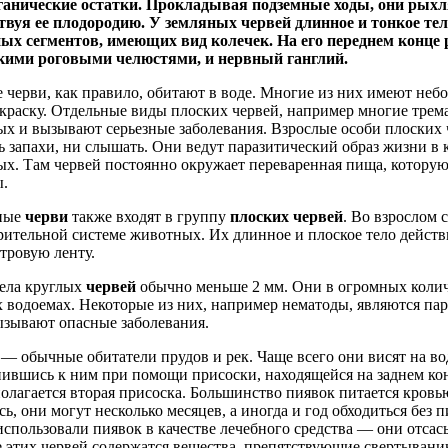
рганические остатки. Прокладывая подземные ходы, они рых
твуя ее плодородию. У
земляных червей
длинное и тонкое тел
ых сегментов, имеющих вид колечек. На его переднем конце
кими роговыми челюстями, и нервный ганглий.
 черви, как правило, обитают в воде. Многие из них имеют небо
краску. Отдельные виды плоских червей, например многие трем
х и вызывают серьезные заболевания. Взрослые особи плоских 
 запахи, ни слышать. Они ведут паразитический образ жизни в
х. Там червей постоянно окружает переваренная пища, котору
.
ные
черви
также входят в группу
плоских червей
. Во взрослом 
ительной системе животных. Их длинное и плоское тело дейст
тровую ленту.
ела круглых
червей
обычно меньше 2 мм. Они в огромных количе
 водоемах. Некоторые из них, например нематоды, являются па
ызывают опасные заболевания.
— обычные обитатели прудов и рек. Чаще всего они висят на во
ившись к ним при помощи присоски, находящейся на заднем кон
полагается вторая присоска. Большинство пиявок питается кровь
ь, они могут несколько месяцев, а иногда и год обходиться без
использовали пиявок в качестве лечебного средства — они отсас
 этих червей содержатся вещества, препятствующие свертыван