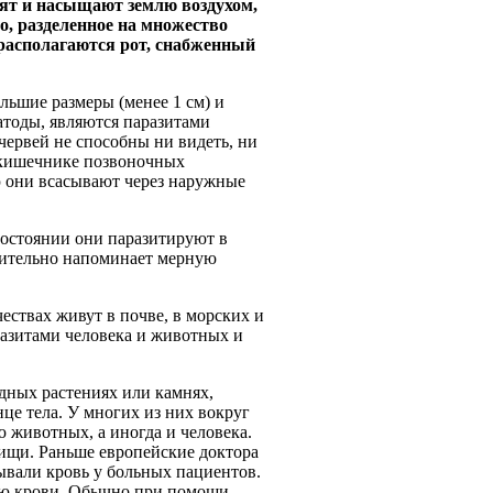
лят и насыщают землю воздухом,
о, разделенное на множество
 располагаются рот, снабженный
льшие размеры (менее 1 см) и
атоды, являются паразитами
червей не способны ни видеть, ни
 кишечнике позвоночных
ю они всасывают через наружные
состоянии они паразитируют в
вительно напоминает мерную
ствах живут в почве, в морских и
разитами человека и животных и
дных растениях или камнях,
це тела. У многих из них вокруг
ю животных, а иногда и человека.
 пищи. Раньше европейские доктора
ывали кровь у больных пациентов.
ию крови. Обычно при помощи