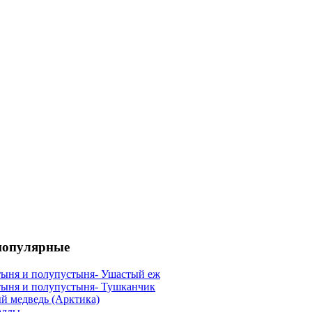
популярные
ыня и полупустыня- Ушастый еж
ыня и полупустыня- Тушканчик
й медведь (Арктика)
аллы