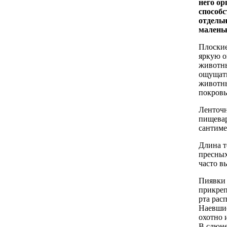
него о
способс
отдельн
малень
Плоские
яркую о
животны
ощущать
животны
покровы
Ленточ
пищевар
сантиме
Длина т
пресных
часто в
Пиявки 
прикреп
рта рас
Наевшис
охотно 
В слюне