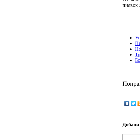
пиявок 
У
П
Н
Т
Бо
Понра
Добави