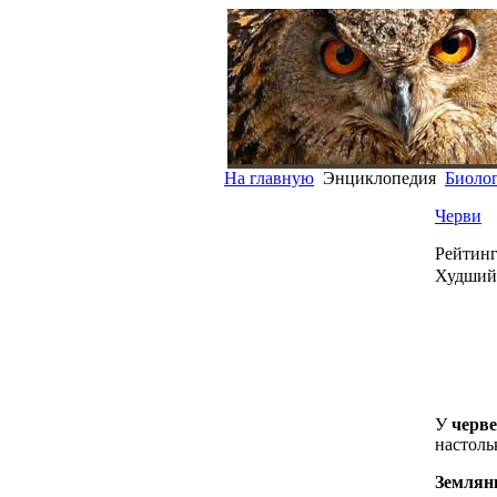
На главную
Энциклопедия
Биоло
Черви
Рейтинг
Худший
У
черв
настоль
Землян