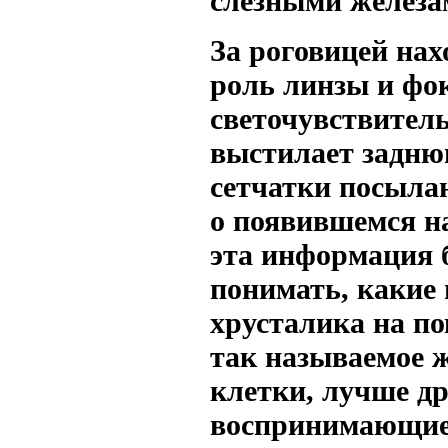
слезными железа
За роговицей на
роль линзы и фо
светочувствитель
выстилает задню
сетчатки посылаю
о появившемся на
эта информация б
понимать, какие
хрусталика на по
так называемое ж
клетки, лучше д
воспринимающие