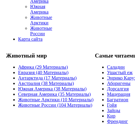
Америка
Южная
Америка
Животные
Арктики
Животные
России
Карта сайта
Животный мир
Самые читаем
Африка (29 Материалы)
Саладин
Евразия (40 Материалы)
Ушастый еж
Антарктида (17 Материалы)
Энрико Кару
Австралия (38 Материалы)
Аборигены
Южная Америка (38 Материалы)
Дорсалгия
Северная Америка (35 Материалы)
Мацерация
Животные Арктики (10 Материалы)
Багратион
Животные России (104 Материалы)
Гойя
Зайцы
Кир
Френдинг