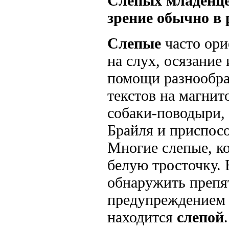
Слепых
младенце
зрение обычно в 
Слепые
часто ори
на слух, осязание
помощи разнообраз
текстов на магни
собаки-поводыри,
Брайля и приспос
Многие слепые, ко
белую тросточку.
обнаружить препя
предупреждением 
находится
слепой
.