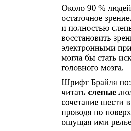
Около 90 % люде
остаточное зрение
и полностью слеп
восстановить зрен
электронными при
могла бы стать ис
головного мозга.
Шрифт Брайля позв
читать
слепые
люд
сочетание шести в
проводя по повер
ощущая ими релье