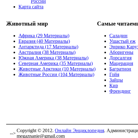
России
Карта сайта
Животный мир
Самые читаем
Африка (29 Материалы)
Саладин
Евразия (40 Материалы)
Ушастый еж
Антарктида (17 Материалы)
Энрико Кару
Австралия (38 Материалы)
Аборигены
Южная Америка (38 Материалы)
Дорсалгия
Северная Америка (35 Материалы)
Мацерация
Животные Арктики (10 Материалы)
Багратион
Животные России (104 Материалы)
Гойя
Зайцы
Кир
Френдинг
Copyright © 2012.
Онлайн Энциклопедия
. Администраци
-->
megaznanie@gmail.com