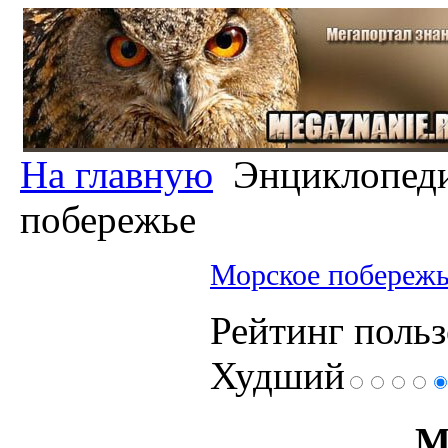
На главную
Энциклопед
побережье
Морское побереж
Рейтинг польз
Худший
М